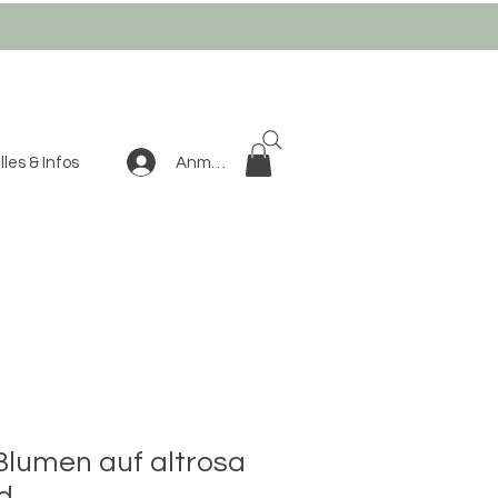
Anmelden
les & Infos
lumen auf altrosa
d