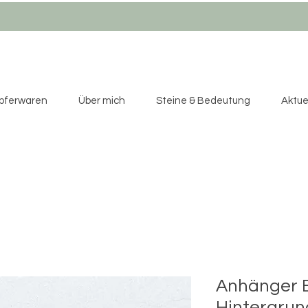
pferwaren
Über mich
Steine & Bedeutung
Aktuel
Anhänger B
Hintergrun