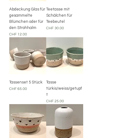
Abdeckung Glas für
Teetasse mit
gesammelte
Schälchen für
Blümchen oder für
Teebeutel
den Strohhalm
Preis
CHF 30.00
Preis
CHF 12.00
Tassenset 5 Stück
Tasse
türkis/weiss/getupf
Preis
CHF 65.00
t
Preis
CHF 25.00