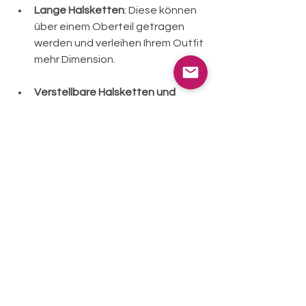
Lange Halsketten
: Diese können 
über einem Oberteil getragen 
werden und verleihen Ihrem Outfit 
mehr Dimension.
Verstellbare Halsketten und 
Armbänder
: Einige Halsketten und 
Armbänder bieten die 
Möglichkeit, die Länge 
anzupassen, was sie vielseitig 
macht.
Trends in der 
Schmuckindustr
ie