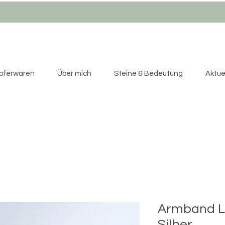
pferwaren
Über mich
Steine & Bedeutung
Aktuel
Armband L
Silber