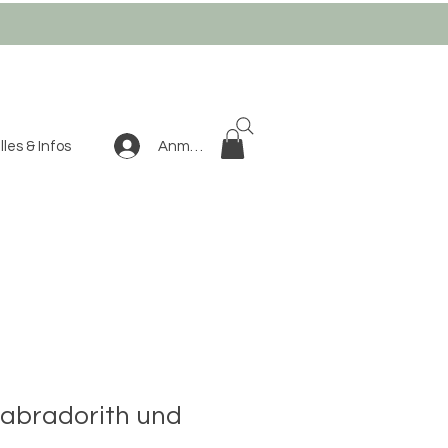
Anmelden
les & Infos
abradorith und