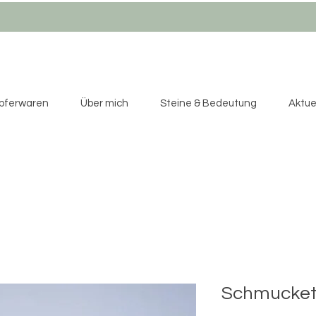
pferwaren
Über mich
Steine & Bedeutung
Aktuel
Schmucket