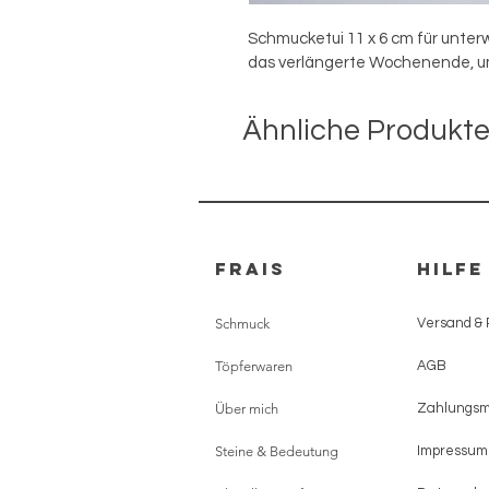
Schmucketui 11 x 6 cm für unterw
das verlängerte Wochenende, um
Ähnliche Produkt
FRAIS
HILFE
Schmuck
Versand &
Töpferwaren
AGB
Über mich
Zahlungs
Steine & Bedeutung
Impressum