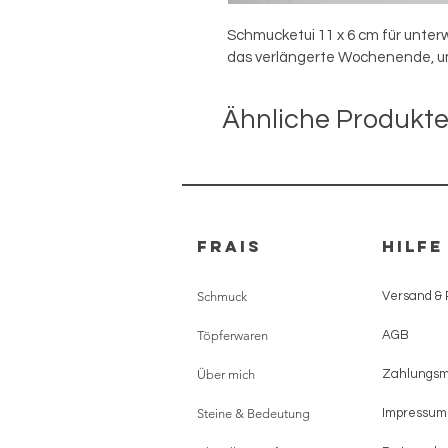
Schmucketui 11 x 6 cm für unterw
das verlängerte Wochenende, um
Ähnliche Produkt
FRAIS
HILFE
Schmuck
Versand &
Töpferwaren
AGB
Über mich
Zahlungs
Steine & Bedeutung
Impressum