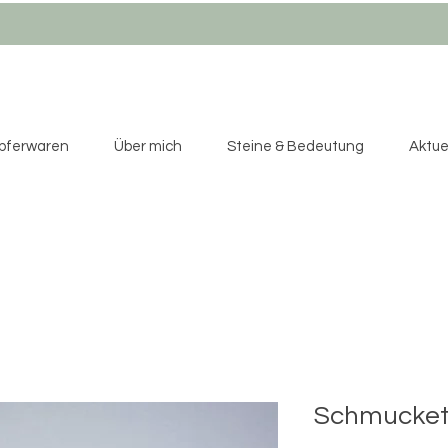
pferwaren
Über mich
Steine & Bedeutung
Aktuel
Schmucket