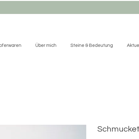
pferwaren
Über mich
Steine & Bedeutung
Aktuel
Schmucket