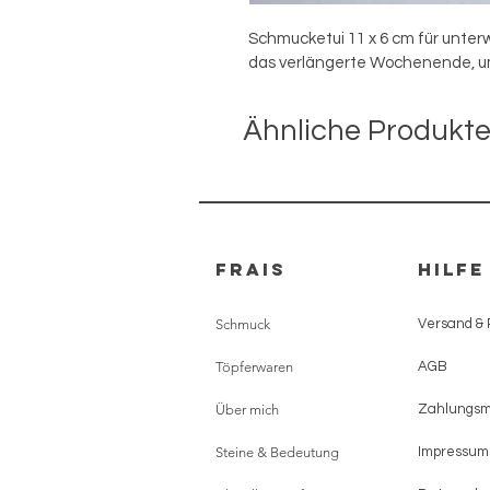
Schmucketui 11 x 6 cm für unterw
das verlängerte Wochenende, um
Ähnliche Produkt
FRAIS
HILFE
Schmuck
Versand &
Töpferwaren
AGB
Über mich
Zahlungs
Steine & Bedeutung
Impressum