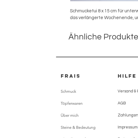
Schmucketui 8 x 15 cm für unterw
das verlängerte Wochenende, um
Ähnliche Produkt
FRAIS
HILFE
Schmuck
Versand &
Töpferwaren
AGB
Über mich
Zahlungs
Steine & Bedeutung
Impressum