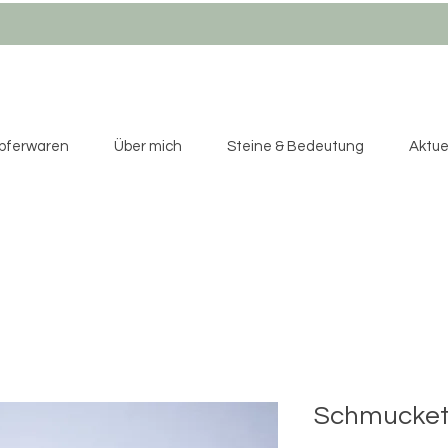
pferwaren
Über mich
Steine & Bedeutung
Aktuel
Schmucket