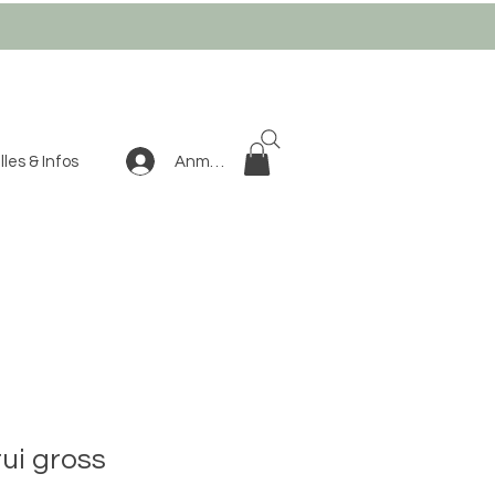
Anmelden
les & Infos
ui gross